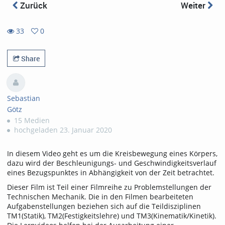
Zurück
Weiter
33
0
0
33
favorites
views
Share
Sebastian
Götz
15 Medien
hochgeladen 23. Januar 2020
In diesem Video geht es um die Kreisbewegung eines Körpers,
dazu wird der Beschleunigungs- und Geschwindigkeitsverlauf
eines Bezugspunktes in Abhängigkeit von der Zeit betrachtet.
Dieser Film ist Teil einer Filmreihe zu Problemstellungen der
Technischen Mechanik. Die in den Filmen bearbeiteten
Aufgabenstellungen beziehen sich auf die Teildisziplinen
TM1(Statik), TM2(Festigkeitslehre) und TM3(Kinematik/Kinetik).