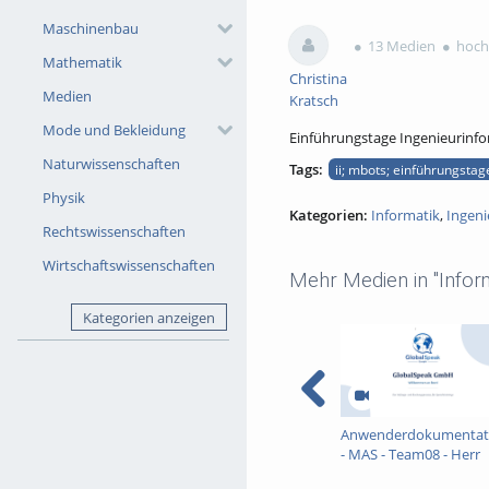
0
2
Maschinenbau
favorites
views
13 Medien
hochg
Mathematik
Christina
Medien
Kratsch
Mode und Bekleidung
Einführungstage Ingenieurinfo
Naturwissenschaften
Tags:
ii; mbots; einführungstag
Physik
Kategorien:
Informatik
,
Ingeni
Rechtswissenschaften
Wirtschaftswissenschaften
Mehr Medien in "Inform
Kategorien anzeigen
Anwenderdokumentat
- MAS - Team08 - Herr
Kaip