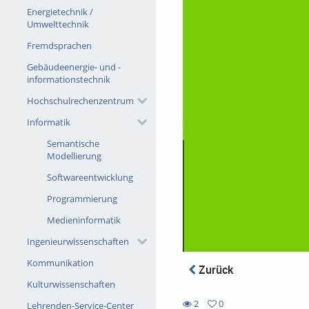
Energietechnik /
Umwelttechnik
Fremdsprachen
Gebäudeenergie- und -
informationstechnik
Hochschulrechenzentrum
Informatik
Semantische
Modellierung
Softwareentwicklung
Programmierung
Medieninformatik
Ingenieurwissenschaften
Kommunikation
Zurück
Kulturwissenschaften
2
0
Lehrenden-Service-Center