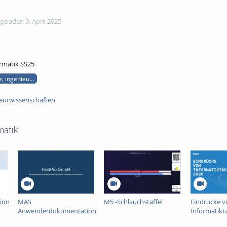
eladen 9. April 2025
rmatik SS25
e; ingenieurinformatik; ss25
eurwissenschaften
atik"
ion
MAS
M5 -Schlauchstaffel
Eindrücke 
Anwenderdokumentation
Informatikt
WFP Team 3